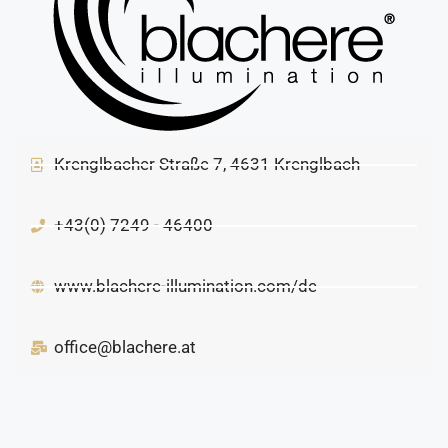
Krenglbacher Straße 7, 4631 Krenglbach
+43(0) 7249 - 46400
www.blachere-illumination.com/de
office@blachere.at